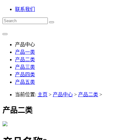
联系我们
产品中心
产品一类
产品二类
产品三类
产品四类
产品五类
当前位置:
主页
>
产品中心
>
产品二类
>
产品二类