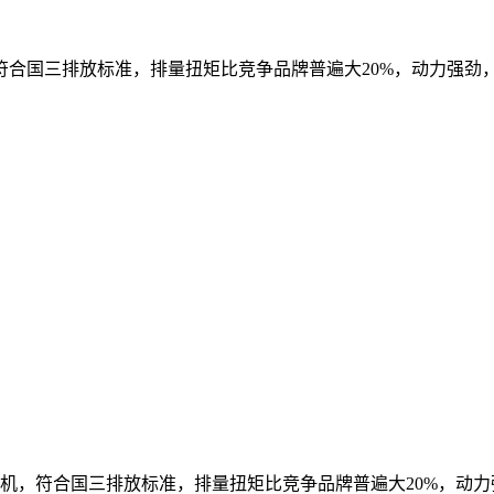
合国三排放标准，排量扭矩比竞争品牌普遍大20%，动力强劲，
机，符合国三排放标准，排量扭矩比竞争品牌普遍大20%，动