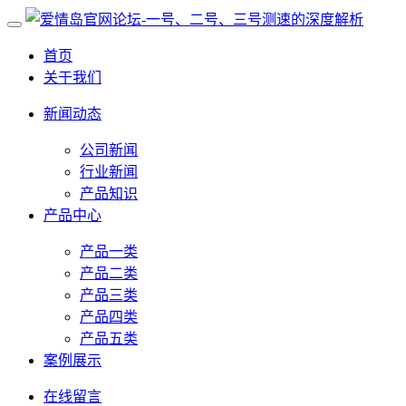
首页
关于我们
新闻动态
公司新闻
行业新闻
产品知识
产品中心
产品一类
产品二类
产品三类
产品四类
产品五类
案例展示
在线留言