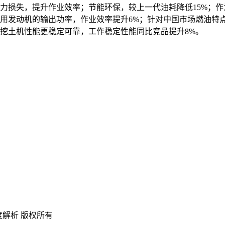
力损失，提升作业效率；节能环保，较上一代油耗降低15%；作
用发动机的输出功率，作业效率提升6%；针对中国市场燃油特
挖土机性能更稳定可靠，工作稳定性能同比竞品提升8%。
深度解析 版权所有