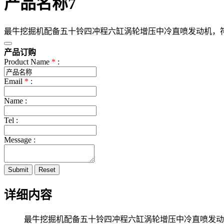
产品名称7
最牛挖掘机配备五十铃四冲程六缸涡轮增压中冷直喷发动机，符
产品订购
Product Name
*
:
Email
*
:
Name :
Tel :
Message :
Submit
Reset
详细内容
最牛挖掘机配备五十铃四冲程六缸涡轮增压中冷直喷发动